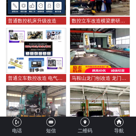
普通数控机床升级改造
数控立车改造横梁磨研精度恢
普通立车数控改造 电气元件组装 现场调试 立车改造 大修
马鞍山龙门刨改造 龙门刨大修
电话
短信
二维码
导航
衡阳立车改造 立车大盘修复 机床大修人工铲刮
6.3立车大修防滑枕改装